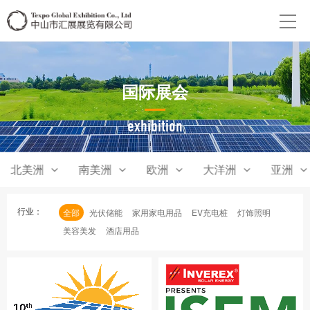
国际展会
exhibition
北美洲
南美洲
欧洲
大洋洲
亚洲
行业：
全部
光伏储能
家用家电用品
EV充电桩
灯饰照明
美容美发
酒店用品