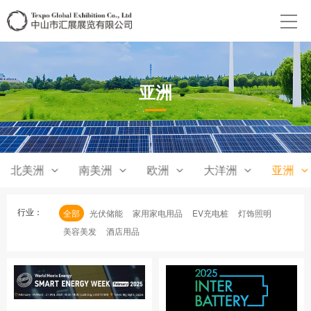
亚洲
北美洲
南美洲
欧洲
大洋洲
亚洲
行业：
全部
光伏储能
家用家电用品
EV充电桩
灯饰照明
美容美发
酒店用品