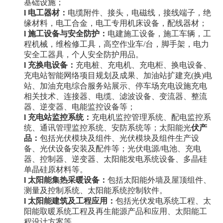
基础设施；
l
电工器材：
电缆附件、接头，电磁线，接线端子，绝
缘材料，电工合金，电工专用机床设备，配线器材；
l
施工设备与安全防护：
电建施工设备，施工车辆，工
程机械，维检修工具，高空作业车
/台，脚手架，电力
安全工器具，个人安全防护用品。
l
充换电设备：
充电桩、充电机、充电柜、换电设备、
充电站智能网络项目规划及成果、加油站扩建充
(换)电
站、加油充电综合服务站展示、停车场充电设施充电
相关技术、连接器、电缆、滤波设备、变流器、整流
器、逆变器、电能监控设备等；
l
充电站监控系统：
充电机监控管理系统、配电监控系
统、通讯管理监控系统、安防系统等；太阳能光
伏产
品：
包括光伏模块及组件、光伏模块及组件生产设
备、光伏设备安装及配件等；光伏电源
/电池、充电
器、控制器、逆变器、太阳能发电系统设备、多晶硅
单晶硅原材料等。
l
太阳能集热采暖设备：
包括太阳能外墙及屋顶组件、
测量及控制系统、太阳能系统控制软件。
l
太阳能建筑及工程应用：
包括光伏发电系统工程、太
阳能取暖系统工程及再生能源产品和应用、太阳能工
程设计方案等。