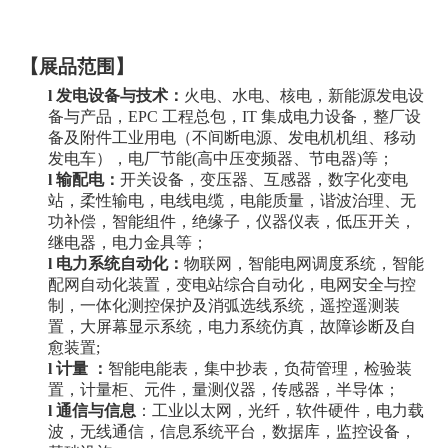
【展品范围】
l
发电设备与技术：
火电、水电、核电，新能源发电设
备与产品，
EPC 工程总包，IT 集成电力设备，整厂设
备及附件工业用电（不间断电源、发电机机组、移动
发电车），电厂节能(高中压变频器、节电器)等；
l
输配电：
开关设备，变压器、互感器，数字化变电
站，柔性输电，电线电缆，电能质量，谐波治理、无
功补偿，智能组件，绝缘子，仪器仪表，低压开关，
继电器，电力金具等；
l
电力系统自动化：
物联网，智能电网调度系统，智能
配网自动化装置，变电站综合自动化，电网安全与控
制，一体化测控保护及消弧选线系统，遥控遥测装
置，大屏幕显示系统，电力系统仿真，故障诊断及自
愈装置
;
l
计量
：
智能电能表，集中抄表，负荷管理，检验装
置，计量柜、元件，量测仪器，传感器，半导体；
l
通信与信息
：工业以太网，光纤，软件硬件，电力载
波，无线通信，信息系统平台，数据库，监控设备，